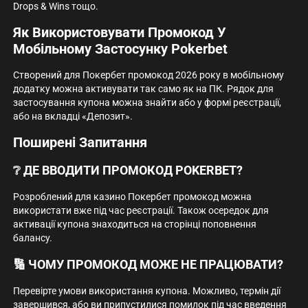
Drops & Wins тощо.
Як Використовувати Промокод У
Мобільному Застосунку Pokerbet
Створений для Покербет промокод 2026 року в мобільному
додатку можна активувати так само як на ПК. Рядок для
застосування купона можна знайти або у формі реєстрації,
або на вкладці «Депозит».
Поширені Запитання
❔ ДЕ ВВОДИТИ ПРОМОКОД POKERBET?
Розроблений для казино Покербет промокод можна
використати вже під час реєстрації. Також осередок для
активації купона знаходиться на сторінці поповнення
балансу.
🔢 ЧОМУ ПРОМОКОД МОЖЕ НЕ ПРАЦЮВАТИ?
Перевірте умови використання купона. Можливо, термін дії
завершився, або ви припустилися помилок під час введення