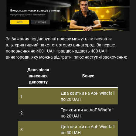
За бажання поціновувачі покеру можуть активувати
альтернативний пакет стартових винагород. За перше
поповнення на 400+ UAH гравцю надають 400 UAH
винагороди, яку можна відіграти, плюс наступні заохочення:
День після
внесення
Бонус
депозиту
Два квитки на AoF Windfall
1
по 20 UAH
Три квитки на AoF Windfall
2
по 20 UAH
Два квитки на AoF Windfall
3
по 50 UAH