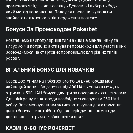
Вже є обліковий запис на майданчику? Для активації
промокоду зайдіть на вкладку «Депозит» і виберіть будь-
який метод поповнення. Поле для введення купона ви
знайдете над кнопкою підтвердження платежу.
Бонуси За Промокодом Pokerbet
Розглянемо найпопулярніші типи акцій на майданчику та
з'ясуємо, чи потрібно активувати промокоди для участі в них.
Зосередимося на стартових пропозиціях для різних типів
розваг.
ВІТАЛЬНИЙ БОНУС ДЛЯ НОВАЧКІВ
Серед доступних на Pokerbet promo ця винагорода має
найвищий попит. За депозит від 400 UAH новачки можуть
отримати 500 UAH бонуса для гри за покерними кеш-столами.
Для відіграшу винагороди необхідно згенерувати 250 UAH
рейку. За замовчуванням активувати купон для отримання
цього бонуса не потрібно. Однак періодично промокоди
дозволяють отримати збільшений приз.
КАЗИНО-БОНУС POKERBET