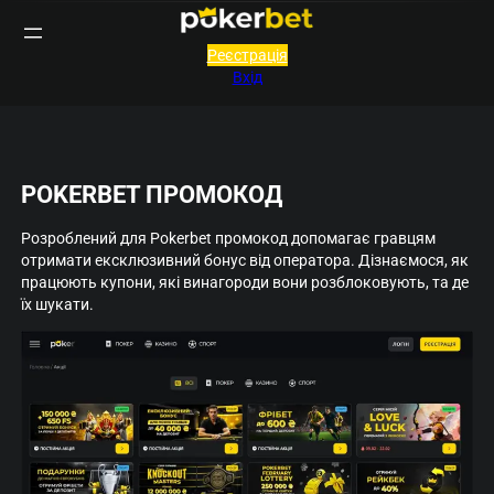
Перейти
до
вмісту
Реєстрація
Вхід
POKERBET ПРОМОКОД
Розроблений для Pokerbet промокод допомагає гравцям
отримати ексклюзивний бонус від оператора. Дізнаємося, як
працюють купони, які винагороди вони розблоковують, та де
їх шукати.