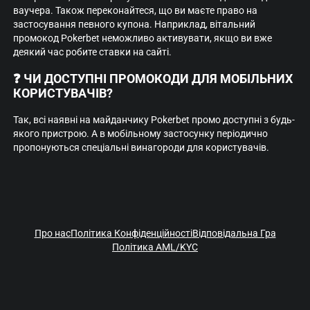
ваучера. Також переконайтеся, що ви маєте право на
застосування певного купона. Наприклад, вітальний
промокод Pokerbet неможливо активувати, якщо ви вже
деякий час робите ставки на сайті.
❓ ЧИ ДОСТУПНІ ПРОМОКОДИ ДЛЯ МОБІЛЬНИХ
КОРИСТУВАЧІВ?
Так, всі наявні на майданчику Pokerbet промо доступні з будь-
якого пристрою. А в мобільному застосунку періодично
пропонуються спеціальні винагороди для користувачів.
Про нас
Політика Конфіденційності
Відповідальна Гра
Політика AML/KYC