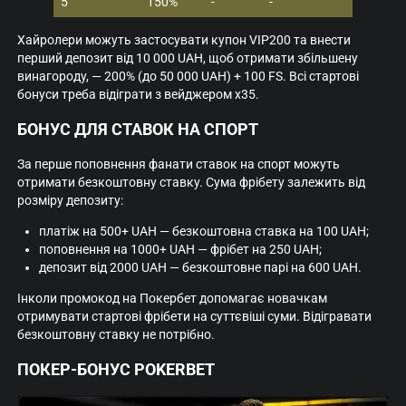
5
150%
-
-
100 FS
Хайролери можуть застосувати купон VIP200 та внести
перший депозит від 10 000 UAH, щоб отримати збільшену
винагороду, — 200% (до 50 000 UAH) + 100 FS. Всі стартові
бонуси треба відіграти з вейджером x35.
БОНУС ДЛЯ СТАВОК НА СПОРТ
За перше поповнення фанати ставок на спорт можуть
отримати безкоштовну ставку. Сума фрібету залежить від
розміру депозиту:
платіж на 500+ UAH — безкоштовна ставка на 100 UAH;
поповнення на 1000+ UAH — фрібет на 250 UAH;
депозит від 2000 UAH — безкоштовне парі на 600 UAH.
Інколи промокод на Покербет допомагає новачкам
отримувати стартові фрібети на суттєвіші суми. Відігравати
безкоштовну ставку не потрібно.
ПОКЕР-БОНУС POKERBET