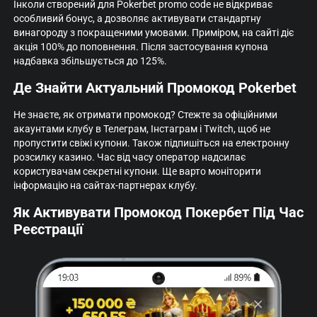
Інколи створений для Pokerbet promo code не відкриває
особливий бонус, а дозволяє активувати стандартну
винагороду з покращеними умовами. Приміром, на сайті діє
акція 100% до поповнення. Після застосування купона
надбавка збільшується до 125%.
Де Знайти Актуальний Промокод Pokerbet
Не знаєте, як отримати промокод? Стежте за офіційними
акаунтами клубу в Телеграм, Інстаграм і Twitch, щоб не
пропустити свіжі купони. Також підпишіться на електронну
розсилку казино. Час від часу оператор надсилає
користувачам секретні купони. Ще варто моніторити
інформацію на сайтах-партнерах клубу.
Як Активувати Промокод Покербет Під Час
Реєстрації