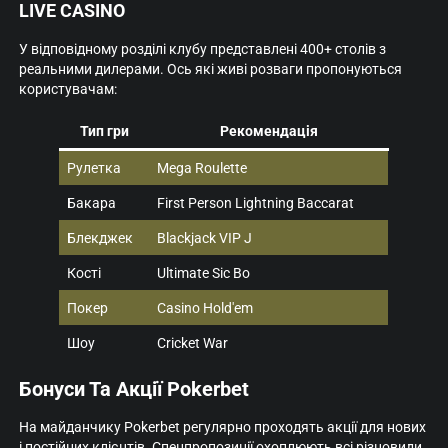
LIVE CASINO
У відповідному розділі клубу представлені 400+ столів з
реальними дилерами. Ось які живі розваги пропонуються
користувачам:
Тип гри
Рекомендація
Рулетка
Mega Roulette
Бакара
First Person Lightning Baccarat
Блекджек
Blackjack VIP J
Кості
Ultimate Sic Bo
Покер
Casino Hold'em
Шоу
Cricket War
Бонуси Та Акції Pokerbet
На майданчику Pokerbet регулярно проходять акції для нових
і постійних клієнтів. Спецпропозиції охоплюють всі різновиди