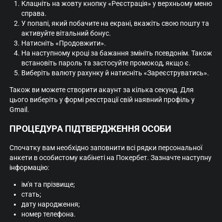
Клацніть на жовту кнопку «Реєстрація» у верхньому меню
справа.
У попапі, який побачите на екрані, вкажіть свою пошту та
активуйте вітальний бонус.
Натисніть «Продовжити».
На наступному кроці за бажання змініть псевдонім. Також
встановіть пароль та застосуйте промокод, якщо є.
Виберіть валюту рахунку й натисніть «Зареєструватись».
Також ви можете створити акаунт за кілька секунд. Для
цього виберіть у формі реєстрації свій наявний профіль у
Gmail.
ПРОЦЕДУРА ПІДТВЕРДЖЕННЯ ОСОБИ
Спочатку вам необхідно заповнити всі рядки персональної
анкети в особистому кабінеті на Покербет. Зазначте наступну
інформацію:
ім'я та прізвище;
стать;
дату народження;
номер телефона.