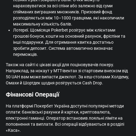
нараховуватися за всі спіни або залежно від суми
спійманих виграшних множників. Призовий фонд
розподіляється між 10–1000 гравцями, які накопичили
максимальну кількість балів.
Лотереї. Щомісяця Pokerbet розігрує між клієнтами
грошові бонуси, кошти на основний рахунок, фріспіни та
інші подарунки. Для отримання квитка достатньо
зробити депозит. Система автоматично визначає
переможців.
Також на сайті є цікаві акції для поціновувачів покеру.
Наприклад, за нокаут у МТТ-івентах зі стартовим внеском від
50 UAH вам може випасти джекпот. За кеш-столами Холдему,
Омахи й Шортдек щодня розігрується Cash Drop.
Фінансові Операції
На платформі Покербет Україна доступні популярні методи
оплати: банківські рахунки й картки, криптовалюта,
електронні гаманці. Оператор встановив лояльні ліміти на
поповнення та виплати. Всі операції відбуваються в розділі
«Каса».