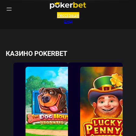
Перейти
до
вмісту
Реєстрація
Вхід
КАЗИНО POKERBET