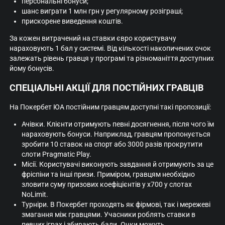
персональні бонуси;
шанс виграти 1 млн грн у регулярному розіграші;
прискорене виведення коштів.
За кожен витрачений на ставки євро користувачу
нараховують 1 бал у системі. Від кількості накопичених очок
залежать рівень гравця у програмі та різноманіття доступних
йому бонусів.
СПЕЦІАЛЬНІ АКЦІЇ ДЛЯ ПОСТІЙНИХ ГРАВЦІВ
На Покербет ЮА постійним гравцям доступні такі пропозиції:
Ачівки. Клієнти отримують певні досягнення, після чого їм
нараховують бонуси. Наприклад, гравцям пропонується
зробити 10 ставок на спорт або 3000 разів прокрутити
слоти Pragmatic Play.
Місії. Користувачі виконують завдання й отримують за це
фріспіни та інші призи. Приміром, гравцям необхідно
зловити суму призових коефіцієнтів у x700 у слотах
NoLimit.
Турніри. В Покербет проходять як фірмові, так і мережеві
змагання між гравцями. Учасники роблять ставки в
певних іграх і збирають бали. Очки можуть