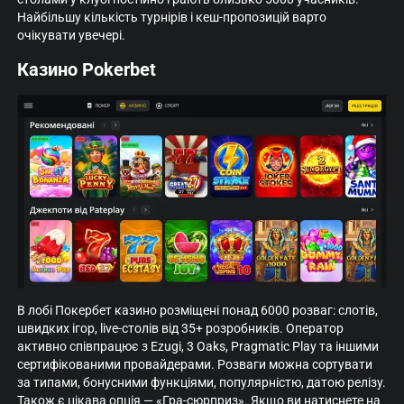
Найбільшу кількість турнірів і кеш-пропозицій варто
очікувати увечері.
Казино Pokerbet
В лобі Покербет казино розміщені понад 6000 розваг: слотів,
швидких ігор, live-столів від 35+ розробників. Оператор
активно співпрацює з Ezugi, 3 Oaks, Pragmatic Play та іншими
сертифікованими провайдерами. Розваги можна сортувати
за типами, бонусними функціями, популярністю, датою релізу.
Також є цікава опція — «Гра-сюрприз». Якщо ви натиснете на