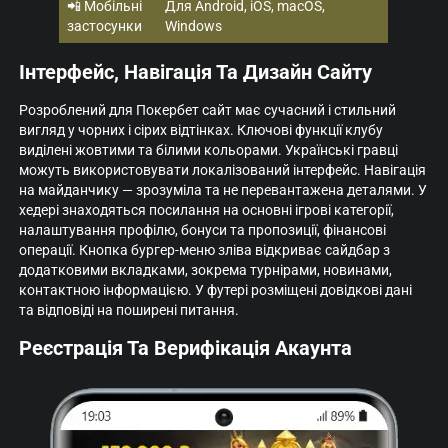
📲 Мобільні
Для Android, iOS, macOS,
застосунки
Windows
Інтерфейс, Навігація Та Дизайн Сайту
Розроблений для Покербет сайт має сучасний і стильний
вигляд у чорних і сірих відтінках. Ключові функції клубу
виділені жовтими та білими кольорами. Українські гравці
можуть використовувати локалізований інтерфейс. Навігація
на майданчику — зрозуміла та не перевантажена деталями. У
хедері знаходяться посилання на основні ігрові категорії,
налаштування профілю, бонуси та пропозиції, фінансові
операції. Кнопка бургер-меню зліва відкриває сайдбар з
додатковими вкладками, зокрема турнірами, новинами,
контактною інформацією. У футері розміщені довідкові дані
та відповіді на поширені питання.
Реєстрація Та Верифікація Акаунта