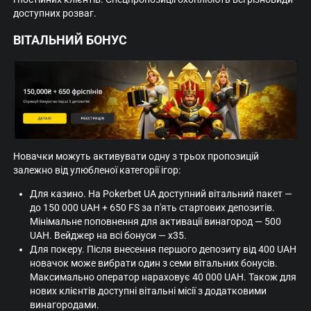
доступних розваг.
ВІТАЛЬНИЙ БОНУС
Новачки можуть активувати одну з трьох пропозицій
залежно від улюбленої категорії ігор:
Для казино. На Pokerbet UA доступний вітальний пакет —
до 150 000 UAH + 650 FS за п'ять стартових депозитів.
Мінімальне поповнення для активації винагород — 500
UAH. Вейджер на всі бонуси — x35.
Для покеру. Після внесення першого депозиту від 400 UAH
новачок може вибрати один з семи вітальних бонусів.
Максимально оператор нараховує 40 000 UAH. Також для
нових клієнтів доступні вітальні місії з додатковими
винагородами.