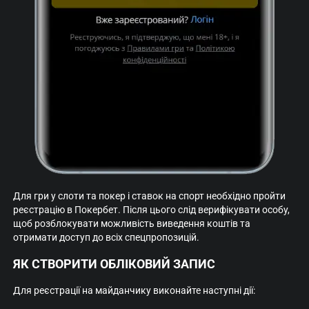
Для гри у слоти та покер і ставок на спорт необхідно пройти
реєстрацію в Покербет. Після цього слід верифікувати особу,
щоб розблокувати можливість виведення коштів та
отримати доступ до всіх спецпропозицій.
ЯК СТВОРИТИ ОБЛІКОВИЙ ЗАПИС
Для реєстрації на майданчику виконайте наступні дії: