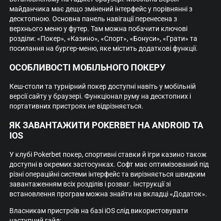
майданчика має дещо змінений інтерфейс у порівнянні з
десктопною. Основна панель навігації перенесена з
верхнього меню у футер. Там можна побачити ключові
розділи: «Покер», «Казино», «Спорт», «Бонуси», «Грати» та
посилання на бургер-меню, яке містить додаткові функції.
ОСОБЛИВОСТІ МОБІЛЬНОГО ПОКЕРУ
Кеш-столи та турнірний покер доступні навіть у мобільній
версії сайту у браузері. Функціонал руму на десктопних і
портативних пристроях не відрізняється.
ЯК ЗАВАНТАЖИТИ POKERBET НА ANDROID ТА
IOS
У клубі Pokerbet покер, спортивні ставки й ігри казино також
доступні в окремих застосунках. Софт має оптимізований під
різні операційні системи інтерфейс та вирізняється швидким
завантаженням всіх розділів і розваг. Інструкції зі
встановлення програм можна знайти на вкладці «Додаток».
Власникам пристроїв на базі iOS слід використовувати
наступний гайд: