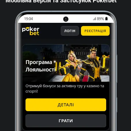
Мобільна Версія Та Застосунок Pokerbet