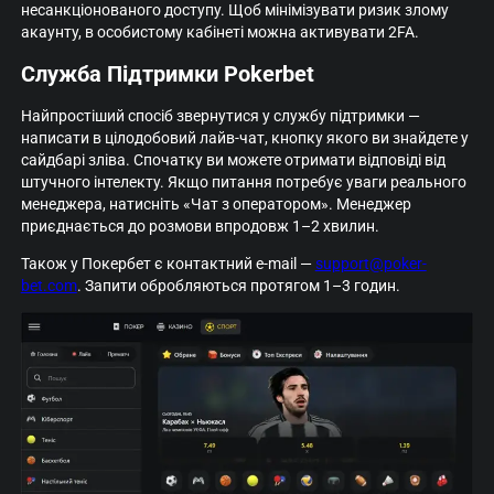
несанкціонованого доступу. Щоб мінімізувати ризик злому
акаунту, в особистому кабінеті можна активувати 2FA.
Служба Підтримки Pokerbet
Найпростіший спосіб звернутися у службу підтримки —
написати в цілодобовий лайв-чат, кнопку якого ви знайдете у
сайдбарі зліва. Спочатку ви можете отримати відповіді від
штучного інтелекту. Якщо питання потребує уваги реального
менеджера, натисніть «Чат з оператором». Менеджер
приєднається до розмови впродовж 1–2 хвилин.
Також у Покербет є контактний e-mail —
support@poker-
bet.com
. Запити обробляються протягом 1–3 годин.