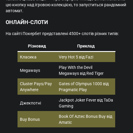
цю кнопку над ігровою колекцією, то запуститься рандомний
автомат.
ОНЛАЙН-СЛОТИ
На сайті Покербет представлені 4500+ слотів різних типів:
Різновид
Приклад
Класика
Very Hot 5 від Fazi
Play With the Devil
Megaways
Megaways від Red Tiger
Cluster Pays/Pay
Gates of Olympus 1000 від
Anywhere
Pragmatic Play
Jackpot Joker Fever від TaDa
Джекпотні
Gaming
Book Of Aztec Bonus Buy від
Buy Bonus
Amatic