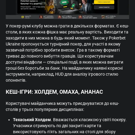
У покер-румі клубу можна грати в декількох форматах. Є кеш-
столи, в яких кожна фішка має реальну вартість. Виходити та
заходити в них можна в будь-який момент. Також у Pokerbet
Ukraine пропонується турнірний покер, для участі в якому
зазвичай потрібно зробити внесок. Гра в такому форматі
триває до повного вибуття гравців. Ще користувачам
доступні віндфоли — спеціальні події, в яких можна виграти
гроші без боротьби за банк. На майданчику наявні корисні
інструменти, наприклад, HUD для аналізу ігрового стилю
опонентів.
КЕШ-ІГРИ: ХОЛДЕМ, ОМАХА, АНАНАС
Користувачі майданчика можуть приєднуватися до кеш-
столів у трьох популярних дисциплінах:
Техаський Холдем
. Вважається класикою у світі покеру.
Учасники отримують по дві закриті карти та
використовують п'ять загальних на столі для збору