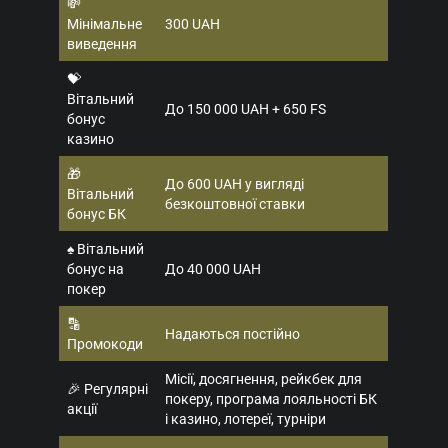
💸
Мінімальне
300 UAH
виведення
💝
Вітальний
До 150 000 UAH + 650 FS
бонус
казино
🎁
До 600 UAH у вигляді
Вітальний
безкоштовної ставки
бонус БК
♠️ Вітальний
бонус на
До 40 000 UAH
покер
🔡
Надаються постійно
Промокоди
Місії, досягнення, рейкбек для
🎉 Регулярні
покеру, програма лояльності БК
акції
і казино, лотереї, турніри