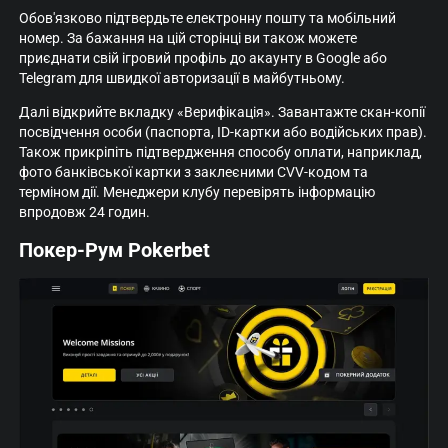
Обов'язково підтвердьте електронну пошту та мобільний
номер. За бажання на цій сторінці ви також можете
приєднати свій ігровий профіль до акаунту в Google або
Telegram для швидкої авторизації в майбутньому.
Далі відкрийте вкладку «Верифікація». Завантажте скан-копії
посвідчення особи (паспорта, ID-картки або водійських прав).
Також прикріпіть підтвердження способу оплати, наприклад,
фото банківської картки з заклеєними CVV-кодом та
терміном дії. Менеджери клубу перевірять інформацію
впродовж 24 годин.
Покер-Рум Pokerbet