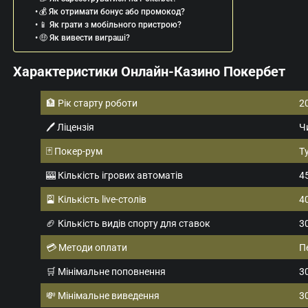
💰 Як отримати бонус або промокод?
📱 Як грати з мобільного пристрою?
🤑 Як вивести виграші?
Характеристики Онлайн-Казино Покербет
🏦 Рік старту роботи
2
🖊️ Ліцензія
Ч
🃏 Покер-рум
Т
🎰 Кількість ігрових автоматів
4
🎴 Кількість live-столів
4
🏈 Кількість видів спорту для ставок
3
💳 Методи оплати
Пе
🛒 Мінімальне поповнення
3
💸 Мінімальне виведення
3