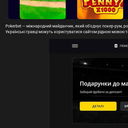
Pokerbet — міжнародний майданчик, який об'єднує покер-рум, ро
Українські гравці можуть користуватися сайтом рідною мовою та 