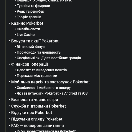
Кеш-ігри: Холдем, Омаха, Ананас
Турніри та фрироли
Рейк та рейкбек
Трафік гравців
Казино Pokerbet
Онлайн-слоти
Live Casino
Бонуси та акції Pokerbet
Вітальний бонус
Промокоди та лояльність
Спеціальні акції для постійних гравців
Фінансові операції
Депозит та виведення коштів
Перекази між гравцями
Мобільна версія та застосунок Pokerbet
Особливості мобільного покеру
Як завантажити Pokerbet на Android та iOS
Безпека та чесність гри
Служба підтримки Pokerbet
Відгуки про Pokerbet
Підсумки огляду Pokerbet
FAQ — поширені запитання
📝 Як зареєструватися на Pokerbet?