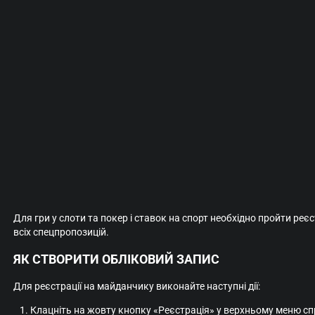
Для гри у слоти та покер і ставок на спорт необхідно пройти ре
всіх спецпропозицій.
ЯК СТВОРИТИ ОБЛІКОВИЙ ЗАПИС
Для реєстрації на майданчику виконайте наступні дії:
Клацніть на жовту кнопку «Реєстрація» у верхньому меню сп