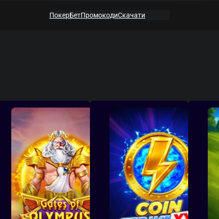
ПокерБет
Промокоди
Скачати