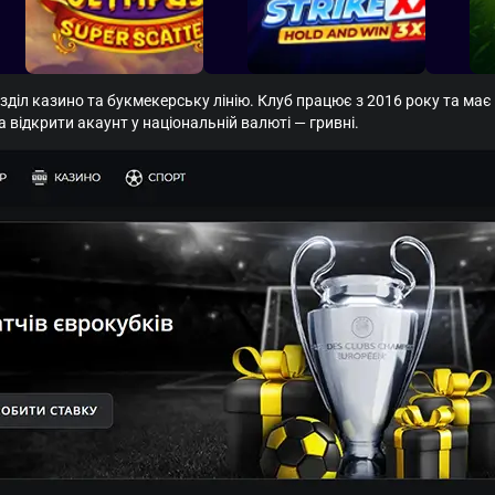
зділ казино та букмекерську лінію. Клуб працює з 2016 року та має
відкрити акаунт у національній валюті — гривні.