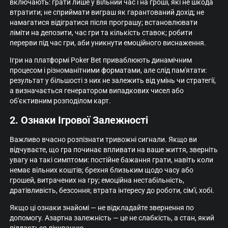
включають: грати лише у вільний час і на гроші, які не шкода
втратити; не сприймати виграш як гарантований дохід; не
намагатися відігратися після програшу; встановлювати
ліміти на депозити, час гри та кількість ставок; робити
перерви під час гри, аби уникнути емоційного виснаження.
Ігри на платформі Poker Bet приваблюють динамічним
процесом і різноманітними форматами, але слід пам'ятати:
результат у більшості з них не залежить від умінь чи стратегії,
а визначається генератором випадкових чисел або
об'єктивним розподілом карт.
2. Ознаки Ігрової Залежності
Важливо вчасно розпізнати тривожні сигнали. Якщо ви
відчуваєте, що гра починає впливати на ваше життя, зверніть
увагу на такі симптоми: постійне бажання грати, навіть коли
немає вільних коштів; брехня близьким щодо часу або
грошей, витрачених на гру; емоційна нестабільність,
дратівливість, безсоння; втрата інтересу до роботи, сім'ї, хобі.
Якщо ці ознаки знайомі — не відкладайте звернення по
допомогу. Азартна залежність — це не слабкість, а стан, який